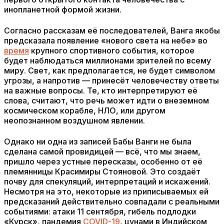
инопланетной формой жизни.
Согласно рассказам её последователей, Ванга якобы
предсказала появление «нового света на небе» во
время
крупного спортивного события, которое
будет наблюдаться миллионами зрителей по всему
миру. Свет, как предполагается, не будет символом
угрозы, а напротив — принесёт человечеству ответы
на важные вопросы. Те, кто интерпретируют её
слова, считают, что речь может идти о внеземном
космическом корабле, НЛО, или другом
неопознанном воздушном явлении.
Однако ни одна из записей Бабы Ванги не была
сделана самой провидицей — всё, что мы знаем,
пришло через устные пересказы, особенно от её
племянницы Красимиры Стояновой. Это создаёт
почву для спекуляций, интерпретаций и искажений.
Несмотря на это, некоторые из приписываемых ей
предсказаний действительно совпадали с реальными
событиями: атаки 11 сентября, гибель подлодки
«Курск», пандемия
COVID-19
, цунами в Индийском