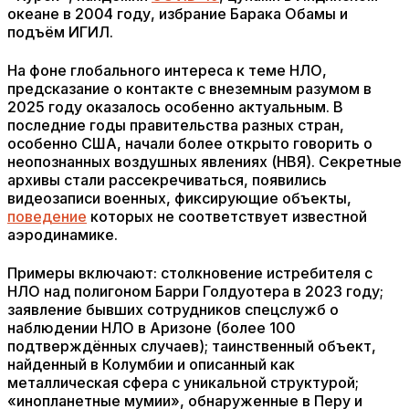
океане в 2004 году, избрание Барака Обамы и
подъём ИГИЛ.
На фоне глобального интереса к теме НЛО,
предсказание о контакте с внеземным разумом в
2025 году оказалось особенно актуальным. В
последние годы правительства разных стран,
особенно США, начали более открыто говорить о
неопознанных воздушных явлениях (НВЯ). Секретные
архивы стали рассекречиваться, появились
видеозаписи военных, фиксирующие объекты,
поведение
которых не соответствует известной
аэродинамике.
Примеры включают: столкновение истребителя с
НЛО над полигоном Барри Голдуотера в 2023 году;
заявление бывших сотрудников спецслужб о
наблюдении НЛО в Аризоне (более 100
подтверждённых случаев); таинственный объект,
найденный в Колумбии и описанный как
металлическая сфера с уникальной структурой;
«инопланетные мумии», обнаруженные в Перу и