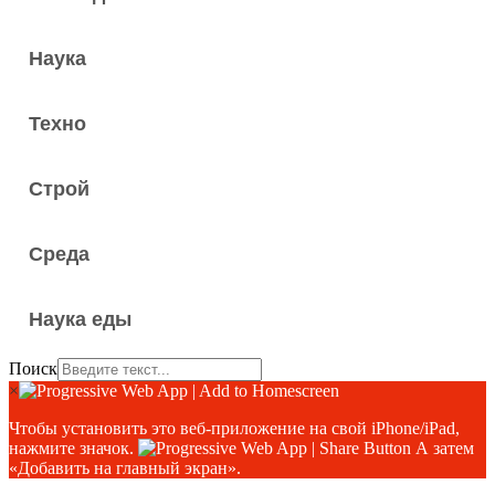
Наука
Техно
Строй
Среда
Наука еды
Поиск
×
Чтобы установить это веб-приложение на свой iPhone/iPad,
нажмите значок.
А затем
«Добавить на главный экран».