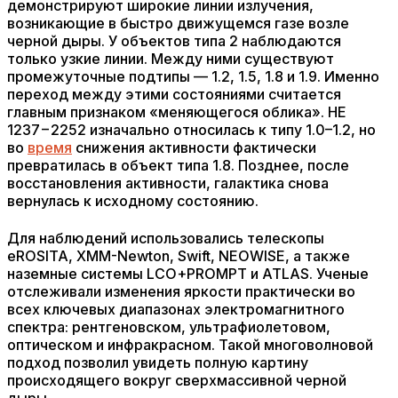
демонстрируют широкие линии излучения,
возникающие в быстро движущемся газе возле
черной дыры. У объектов типа 2 наблюдаются
только узкие линии. Между ними существуют
промежуточные подтипы — 1.2, 1.5, 1.8 и 1.9. Именно
переход между этими состояниями считается
главным признаком «меняющегося облика». HE
1237−2252 изначально относилась к типу 1.0–1.2, но
во
время
снижения активности фактически
превратилась в объект типа 1.8. Позднее, после
восстановления активности, галактика снова
вернулась к исходному состоянию.
Для наблюдений использовались телескопы
eROSITA, XMM-Newton, Swift, NEOWISE, а также
наземные системы LCO+PROMPT и ATLAS. Ученые
отслеживали изменения яркости практически во
всех ключевых диапазонах электромагнитного
спектра: рентгеновском, ультрафиолетовом,
оптическом и инфракрасном. Такой многоволновой
подход позволил увидеть полную картину
происходящего вокруг сверхмассивной черной