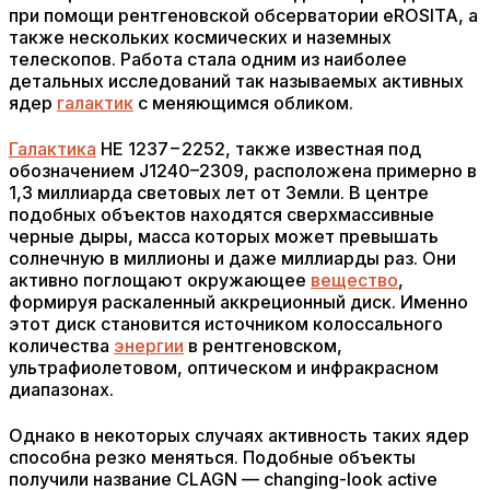
при помощи рентгеновской обсерватории eROSITA, а
также нескольких космических и наземных
телескопов. Работа стала одним из наиболее
детальных исследований так называемых активных
ядер
галактик
с меняющимся обликом.
Галактика
HE 1237−2252, также известная под
обозначением J1240–2309, расположена примерно в
1,3 миллиарда световых лет от Земли. В центре
подобных объектов находятся сверхмассивные
черные дыры, масса которых может превышать
солнечную в миллионы и даже миллиарды раз. Они
активно поглощают окружающее
вещество
,
формируя раскаленный аккреционный диск. Именно
этот диск становится источником колоссального
количества
энергии
в рентгеновском,
ультрафиолетовом, оптическом и инфракрасном
диапазонах.
Однако в некоторых случаях активность таких ядер
способна резко меняться. Подобные объекты
получили название CLAGN — changing-look active