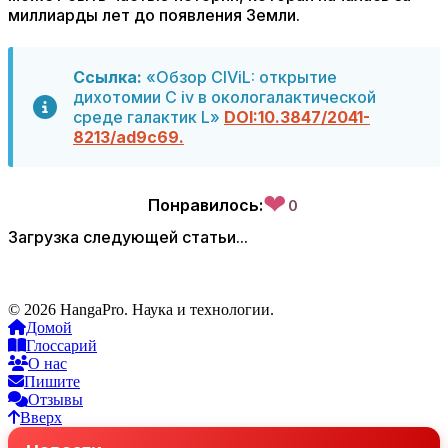
миллиарды лет до появления Земли.
Ссылка:
«Обзор CIViL: открытие
дихотомии C iv в окологалактической
среде галактик L»
DOI:10.3847/2041-
8213/ad9c69.
❤
Понравилось:
0
Загрузка следующей статьи...
© 2026 HangaPro. Наука и технологии.
Домой
Глоссарий
О нас
Пишите
Отзывы
Вверх