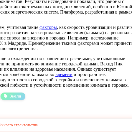
оклиматов. Результаты исследования показали, что районы с
воздействию экстремальных погодных явлений, особенно в Южно
ских энергетических систем. Платформа, разработанная в рамка
ем, учитывая такие
факторы
, как скорость урбанизации и разли
ого развития на экстремальные явления (климата) на регионал
ие спроса на энергию в городах. Например, исследование
43% в Мадриде. Пренебрежение такими факторами может привест
нию электричества.
епле и охлаждении по сравнению с расчетами, учитывающими
ли не принимать во внимание городской климат. Вахид Ник
и их влиянию на здоровье населения. Однако существует
етом колебаний климата во
времени
и пространстве.
жду плотностью городской застройки и изменением климата в
ской гибкости и устойчивости к изменению климата в городах.
Земля
йчивого строительства