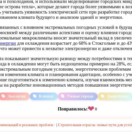
а и похолодания, и использовали моделирование городских микр
ие острова тепла», которые делают города более уязвимыми к 
 учитывать уязвимость электрической сети при разработке город
ованием климата будущего и анализом зданий и энергетики.
связанных с влиянием экстремальных погодных условий в будущ
мосвязей между различными аспектами и оценку влияния городск
ремальные микроклиматы вносят значительный вклад в увеличен
энергии
для охлаждения возрастает до 68% в Стокгольме и до 
что может привести к нехватке электроэнергии и даже отключе
та показывают значительную разницу между потребностями в т
ида в охлаждении могут быть недооценены примерно на 28%, ес
к экстремальным погодным условиям, энергетическим проблемам 
ия изменения климата и планирования адаптации, особенно с уч
чше подготовиться к изменению климата, изучая взаимосвязь ме
ны на разработке инновационных методов повышения энергетиче
Экология
Климат
Умные города
Энергетика
❤
Понравилось:
0
р инноваций и реальных проблем
|
Строительная отрасль: новые пути для усто