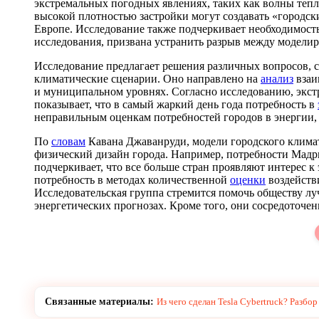
экстремальных погодных явлениях, таких как волны тепл
высокой плотностью застройки могут создавать «городск
Европе. Исследование также подчеркивает необходимость
исследования, призвана устранить разрыв между моделир
Исследование предлагает решения различных вопросов, 
климатические сценарии. Оно направлено на
анализ
взаи
и муниципальном уровнях. Согласно исследованию, экст
показывает, что в самый жаркий день года потребность в
неправильным оценкам потребностей городов в энергии, 
По
словам
Кавана Джаванруди, модели городского клима
физический дизайн города. Например, потребности Мадр
подчеркивает, что все больше стран проявляют интерес 
потребность в методах количественной
оценки
воздейств
Исследовательская группа стремится помочь обществу лу
энергетических прогнозах. Кроме того, они сосредоточе
Связанные материалы:
Из чего сделан Tesla Cybertruck? Разбо