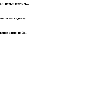
лок: новый шаг к м…
е нашли неожиданну…
вения жизни на Зе…