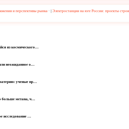
тижения и перспективы рынка
|
Электростанции на юге России: проекты строи
йся из космического…
жили неожиданное о…
 материю: ученые пр…
о больше метана, ч…
ое исследование …