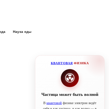
еда
Наука еды
КВАНТОВАЯ
ФИЗИКА
Частица может быть волной
В
квантовой
физике электрон ведёт
себя и как частица, и как волна — в