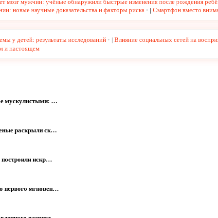
ает мозг мужчин: учёные обнаружили быстрые изменения после рождения ребё
нии: новые научные доказательства и факторы риска
|
Смартфон вместо внима
емы у детей: результаты исследований
|
Влияние социальных сетей на воспр
ом и настоящем
ее мускулистыми: …
ченые раскрыли ск…
е построили искр…
го первого мгновен…
овленного ядерног…