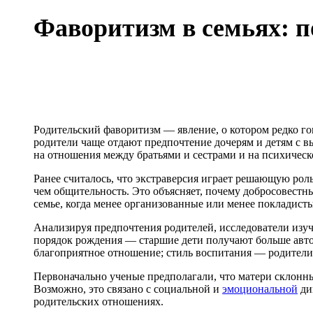
Фаворитизм в семьях: 
Родительский фаворитизм — явление, о котором редко го
родители чаще отдают предпочтение дочерям и детям с в
на отношения между братьями и сестрами и на психическ
Ранее считалось, что экстраверсия играет решающую роль
чем общительность. Это объясняет, почему добросовестны
семье, когда менее организованные или менее покладист
Анализируя предпочтения родителей, исследователи изу
порядок рождения — старшие дети получают больше авт
благоприятное отношение; стиль воспитания — родители 
Первоначально ученые предполагали, что матери склонн
Возможно, это связано с социальной и
эмоциональной
ди
родительских отношениях.