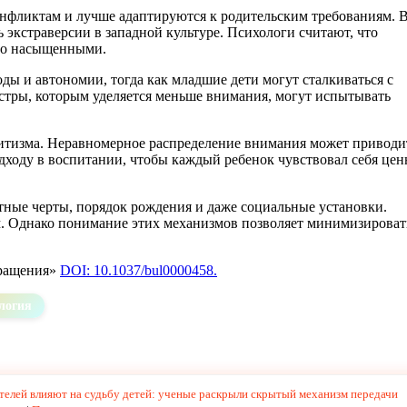
конфликтам и лучше адаптируются к родительским требованиям. 
 экстраверсии в западной культуре. Психологи считают, что
ьно насыщенными.
ы и автономии, тогда как младшие дети могут сталкиваться с
естры, которым уделяется меньше внимания, могут испытывать
итизма. Неравномерное распределение внимания может приводи
одходу в воспитании, чтобы каждый ребенок чувствовал себя це
тные черты, порядок рождения и даже социальные установки.
ом. Однако понимание этих механизмов позволяет минимизироват
бращения»
DOI: 10.1037/bul0000458.
логия
елей влияют на судьбу детей: ученые раскрыли скрытый механизм передачи