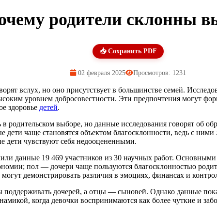
почему родители склонны 
📥 Сохранить PDF
02 февраля 2025
Просмотров: 1231
ворят вслух, но оно присутствует в большинстве семей. Исслед
ысоким уровнем добросовестности. Эти предпочтения могут фор
ое здоровье
детей
.
 в родительском выборе, но данные исследования говорят об об
е дети чаще становятся объектом благосклонности, ведь с ними 
ые дети чувствуют себя недооцененными.
чили данные 19 469 участников из 30 научных работ. Основными
ономии; пол — дочери чаще пользуются благосклонностью роди
могут демонстрировать различия в эмоциях, финансах и контрол
ы поддерживать дочерей, а отцы — сыновей. Однако данные пок
намикой, когда девочки воспринимаются как более чуткие и заб