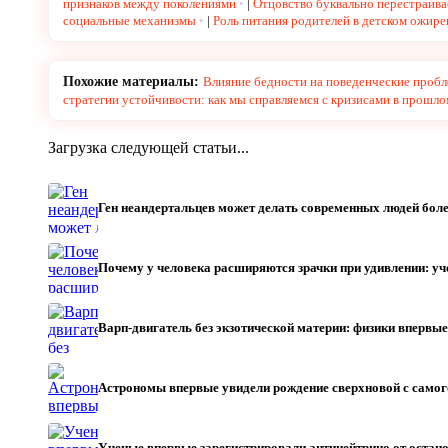
признаков между поколениями
|
Отцовство буквально перестраив
социальные механизмы
|
Роль питания родителей в детском ожире
Похожие материалы:
Влияние бедности на поведенческие пробл
стратегии устойчивости: как мы справляемся с кризисами в прошл
Загрузка следующей статьи...
Ген неандертальцев может делать современных людей бол
Почему у человека расширяются зрачки при удивлении: у
Варп-двигатель без экзотической материи: физики впервы
Астрономы впервые увидели рождение сверхновой с само
Ученые впервые зарегистрировали антинейтрино от остан