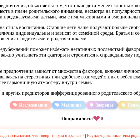
редпочтения, объясняется тем, что такие дети менее склонны к 
ств в плане родительского внимания, несмотря на популярность
 и предсказуемыми детьми, чем с импульсивными и эмоционал
а стиль воспитания. Старшие дети чаще получают больше свобод
зличия индивидуальны и зависят от семейной среды. Братья и с
ошения с родителями и родственниками.
редубеждений поможет избежать негативных последствий фавор
 важно учитывать эти факторы и стремиться к справедливому п
 предпочтения зависят от множества факторов, включая личнос
вываясь на стереотипах или удобстве взаимодействия с ребенк
олее гармоничную атмосферу внутри семьи.
ла и других предикторов дифференцированного родительского о
Исследования
Медицина
Здоровье
Психо
❤
Понравилось:
0
выдать симпатию: что говорит наука о зрачках
|
Неунаследованные гены родит