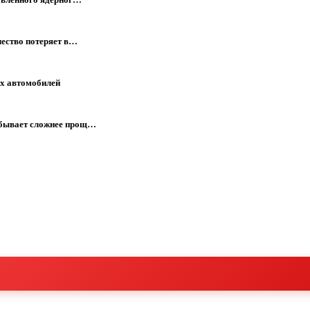
чество потеряет в…
ых автомобилей
 бывает сложнее прощ…