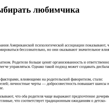
выбирать любимчика
ования Американской психологической ассоциации показывают, 
мироваться бессознательно, но они оказывают значительное вли
ратном. Родители больше ценят организованность и ответственно
легче управляться. Однако такой подход может создавать дисбала
 факторами, влияющими на родительский фаворитизм, стали:
телей; личностные черты — добросовестность повышает шансы 
е.
азывают, что оба родителя чаще выражают предпочтение дочерям
отливые, что соответствует традиционным ожиданиям о детско-