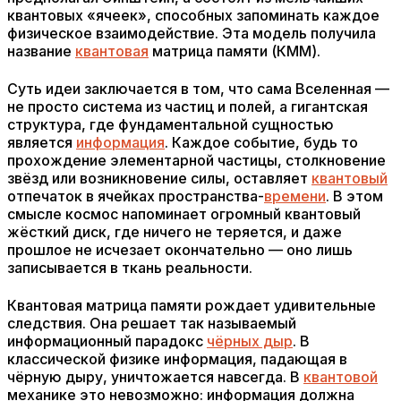
квантовых «ячеек», способных запоминать каждое
физическое взаимодействие. Эта модель получила
название
квантовая
матрица памяти (КММ).
Суть идеи заключается в том, что сама Вселенная —
не просто система из частиц и полей, а гигантская
структура, где фундаментальной сущностью
является
информация
. Каждое событие, будь то
прохождение элементарной частицы, столкновение
звёзд или возникновение силы, оставляет
квантовый
отпечаток в ячейках пространства-
времени
. В этом
смысле космос напоминает огромный квантовый
жёсткий диск, где ничего не теряется, и даже
прошлое не исчезает окончательно — оно лишь
записывается в ткань реальности.
Квантовая матрица памяти рождает удивительные
следствия. Она решает так называемый
информационный парадокс
чёрных дыр
. В
классической физике информация, падающая в
чёрную дыру, уничтожается навсегда. В
квантовой
механике это невозможно: информация должна