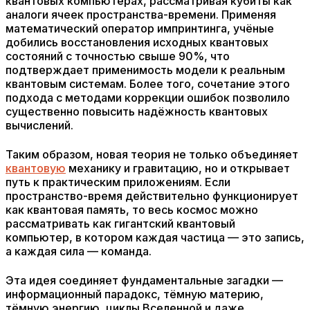
квантовых компьютерах, рассматривая кубиты как
аналоги ячеек пространства-времени. Применяя
математический оператор импринтинга, учёные
добились восстановления исходных квантовых
состояний с точностью свыше 90%, что
подтверждает применимость модели к реальным
квантовым системам. Более того, сочетание этого
подхода с методами коррекции ошибок позволило
существенно повысить надёжность квантовых
вычислений.
Таким образом, новая теория не только объединяет
квантовую
механику и гравитацию, но и открывает
путь к практическим приложениям. Если
пространство-время действительно функционирует
как квантовая память, то весь космос можно
рассматривать как гигантский квантовый
компьютер, в котором каждая частица — это запись,
а каждая сила — команда.
Эта идея соединяет фундаментальные загадки —
информационный парадокс, тёмную материю,
тёмную энергию, циклы Вселенной и даже