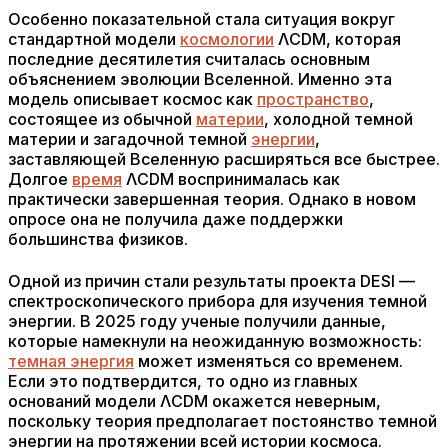
Особенно показательной стала ситуация вокруг
стандартной модели
космологии
ΛCDM, которая
последние десятилетия считалась основным
объяснением эволюции Вселенной. Именно эта
модель описывает космос как
пространство
,
состоящее из обычной
материи
, холодной темной
материи и загадочной темной
энергии
,
заставляющей Вселенную расширяться все быстрее.
Долгое
время
ΛCDM воспринималась как
практически завершенная теория. Однако в новом
опросе она не получила даже поддержки
большинства физиков.
Одной из причин стали результаты проекта DESI —
спектроскопического прибора для изучения темной
энергии. В 2025 году ученые получили данные,
которые намекнули на неожиданную возможность:
темная энергия
может изменяться со временем.
Если это подтвердится, то одно из главных
оснований модели ΛCDM окажется неверным,
поскольку теория предполагает постоянство темной
энергии на протяжении всей истории космоса.