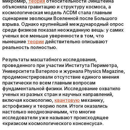
микромир,
теория
относительности Эйнштейна
объясняла гравитацию и структуру космоса, а
космологическая модель ΛCDM стала главным
сценарием эволюции Вселенной после Большого
взрыва. Однако крупнейший международный опрос
среди физиков показал неожиданную вещь: у самих
ученых все меньше уверенности в том, что
нынешние
теории
действительно описывают
реальность полностью.
Результаты масштабного исследования,
проведенного при участии Института Периметра,
Университета Ватерлоо и журнала Physics Magazine,
продемонстрировали отсутствие единого мнения
практически по всем главным вопросам
фундаментальной физики. Исследование охватило
ученых из разных стран и научных направлений,
включая космологию,
квантовую
механику,
астрофизику и теорию поля. Итоги оказались
настолько неоднозначными, что многие
исследователи уже называют происходящее
«кризисом космологического консенсуса».