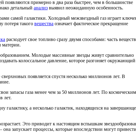
й появляются примерно в два раза быстрее, чем в большинстве
Однако детальный
анализ
выявил неожиданную особенность.
ерами самой галактики. Холодный межзвездный газ играет ключ
му потеря такого
вещества
означает фактическое прекращение
ика
расходует свое топливо сразу двумя способами: часть веществ
 материи.
дообразованием. Молодые массивные звезды живут сравнительно
оздавать колоссальное давление, которое разгоняет окружающий 
 сверхновых появляется спустя несколько миллионов лет. В
ание.
ои запасы газа менее чем за 50 миллионов лет. По космическим
 лет.
ну галактику, а несколько галактик, находящихся на завершающ
возрастает. Это приводит к настоящим вспышкам звездообразова
— она запускает процессы, которые впоследствии могут привести