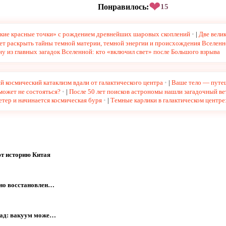
❤
Понравилось:
15
ькие красные точки» с рождением древнейших шаровых скоплений
|
Две вели
т раскрыть тайны темной материи, темной энергии и происхождения Вселен
у из главных загадок Вселенной: кто «включил свет» после Большого взрыва
 космический катаклизм вдали от галактического центра
|
Ваше тело — путеш
может не состояться?
|
После 50 лет поисков астрономы нашли загадочный в
етер и начинается космическая буря
|
Темные карлики в галактическом центре
ют историю Китая
кно восстановлен…
азад: вакуум може…