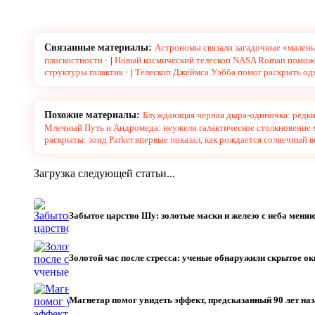
Связанные материалы:
Астрономы связали загадочные «мален
плоскостности
|
Новый космический телескоп NASA Roman поможе
структуры галактик
|
Телескоп Джеймса Уэбба помог раскрыть одн
Похожие материалы:
Блуждающая черная дыра-одиночка: редкий
Млечный Путь и Андромеда: неужели галактическое столкновение 
раскрыты: зонд Parker впервые показал, как рождается солнечный в
Загрузка следующей статьи...
Забытое царство Шу: золотые маски и железо с неба меня
Золотой час после стресса: ученые обнаружили скрытое о
Магнетар помог увидеть эффект, предсказанный 90 лет н