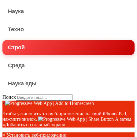
Наука
Техно
Строй
Среда
Наука еды
Поиск
×
Чтобы установить это веб-приложение на свой iPhone/iPad,
нажмите значок.
А затем
«Добавить на главный экран».
×
Установить веб-приложение