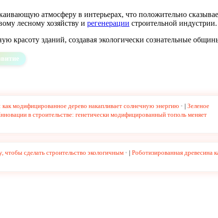
окаивающую атмосферу в интерьерах, что положительно сказывае
вому лесному хозяйству и
регенерации
строительной индустрии.
ную красоту зданий, создавая экологически сознательные общин
звитие
: как модифицированное дерево накапливает солнечную энергию
|
Зеленое
нновации в строительстве: генетически модифицированный тополь меняет
у, чтобы сделать строительство экологичным
|
Роботизированная древесина к