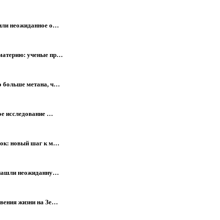
жили неожиданное о…
 материю: ученые пр…
о больше метана, ч…
ое исследование …
лок: новый шаг к м…
е нашли неожиданну…
вения жизни на Зе…