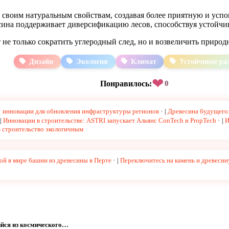
я своим натуральным свойствам, создавая более приятную и усп
есина поддерживает диверсификацию лесов, способствуя устойчи
 не только сократить углеродный след, но и возвеличить природ
Дизайн
Экология
Климат
Устойчивое ра
❤
Понравилось:
0
: инновации для обновления инфраструктуры регионов
|
Древесина будущего
|
Инновации в строительстве: ASTRI запускает Альянс ConTech и PropTech
|
И
ь строительство экологичным
ой в мире башни из древесины в Перте
|
Переключитесь на камень и древесин
йся из космического…